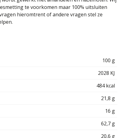
besmetting te voorkomen maar 100% uitsluiten
 vragen hieromtrent of andere vragen stel ze
elpen.
100 g
2028 KJ
484 kcal
21,8 g
16 g
62,7 g
20,6 g