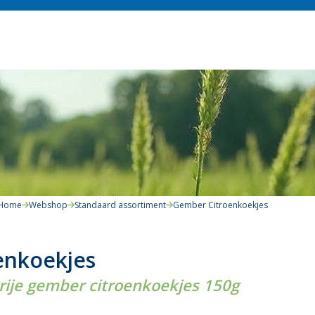
Home
Webshop
Standaard assortiment
Gember Citroenkoekjes
enkoekjes
vrije gember citroenkoekjes 150g