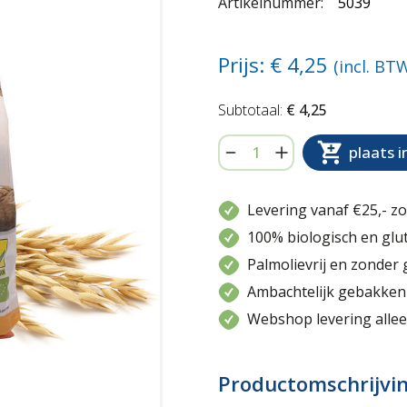
Artikelnummer:
5039
Prijs: €
4,25
(incl. BT
€ 4,25
plaats 
Levering vanaf €25,- z
100% biologisch en glu
Palmolievrij en zonder 
Ambachtelijk gebakken 
Webshop levering allee
Productomschrijvi