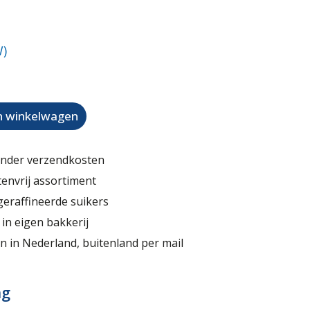
W)
in winkelwagen
onder verzendkosten
tenvrij assortiment
geraffineerde suikers
in eigen bakkerij
n in Nederland, buitenland per mail
ng