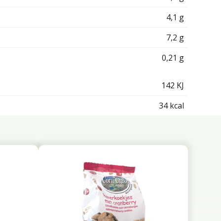
4,1 g
7,2 g
0,21 g
142 KJ
34 kcal