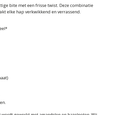
tige bite met een frisse twist. Deze combinatie
kt elke hap verkwikkend en verrassend.
eel*
naat)
en.
ij wordt gewerkt met amandelen en hazelnoten. Wij