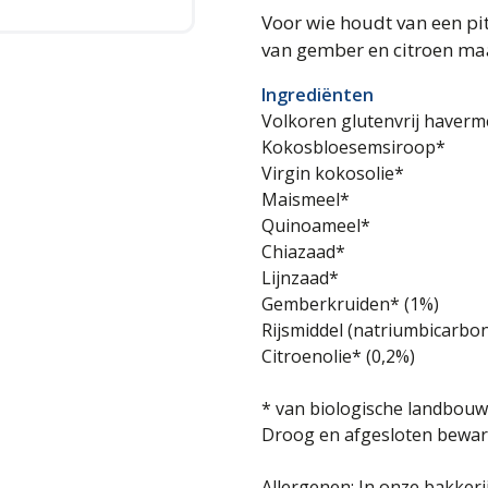
Voor wie houdt van een pit
van gember en citroen maa
Ingrediënten
Volkoren glutenvrij haverm
Kokosbloesemsiroop*
Virgin kokosolie*
Maismeel*
Quinoameel*
Chiazaad*
Lijnzaad*
Gemberkruiden* (1%)
Rijsmiddel (natriumbicarbo
Citroenolie* (0,2%)
* van biologische landbouw
Droog en afgesloten bewar
Allergenen: In onze bakker