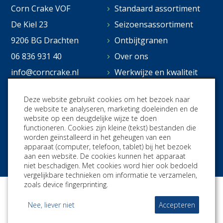
Corn Crake VOF
Standaard assortiment
De Kiel 23
Seizoensassortiment
9206 BG Drachten
Ontbijtgranen
06 836 931 40
Over ons
info@corncrake.nl
Werkwijze en kwaliteit
Distributeur worden?
Deze website gebruikt cookies om het bezoek naar
Verkooppunten
de website te analyseren, marketing doeleinden en de
website op een deugdelijke wijze te doen
Contact
functioneren. Cookies zijn kleine (tekst) bestanden die
worden geïnstalleerd in het geheugen van een
apparaat (computer, telefoon, tablet) bij het bezoek
aan een website. De cookies kunnen het apparaat
niet beschadigen. Met cookies word hier ook bedoeld
vergelijkbare technieken om informatie te verzamelen,
zoals device fingerprinting.
Algemene voorwaarden
Privacy Statement
Nee, liever niet
Accepteren
Sitemap