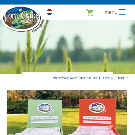
menu
Home
Nieuws
Corncrake per stuk verpakte koekjes