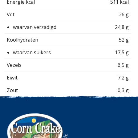
Energie kcal
511 kcal
Vet
26 g
waarvan verzadigd
24,8 g
Koolhydraten
52 g
waarvan suikers
17,5 g
Vezels
6,5 g
Eiwit
7,2 g
Zout
0,3 g