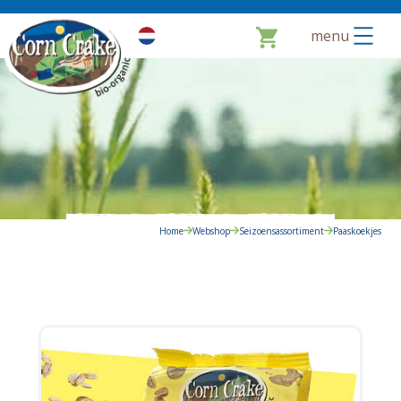
menu
Home
Webshop
Seizoensassortiment
Paaskoekjes