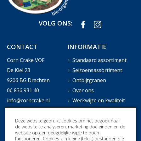
VOLG ONS:
CONTACT
INFORMATIE
Corn Crake VOF
Standaard assortiment
De Kiel 23
Seizoensassortiment
9206 BG Drachten
Ontbijtgranen
06 836 931 40
Over ons
info@corncrake.nl
Werkwijze en kwaliteit
Distributeur worden?
Verkooppunten
Deze website gebruikt cookies om het bezoek naar
de website te analyseren, marketing doeleinden en de
Contact
website op een deugdelijke wijze te doen
functioneren. Cookies zijn kleine (tekst) bestanden die